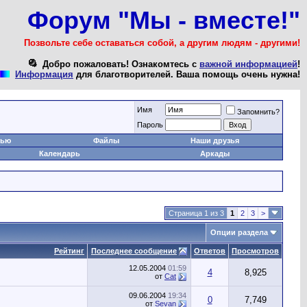
Форум "Мы - вместе!"
Позвольте себе оставаться собой, а другим людям - другими!
Добро пожаловать! Ознакомтесь с
важной информацией
!
Информация
для благотворителей. Ваша помощь очень нужна!
Имя
Запомнить?
Пароль
тью
Файлы
Наши друзья
Календарь
Аркады
Страница 1 из 3
1
2
3
>
Опции раздела
Рейтинг
Последнее сообщение
Ответов
Просмотров
12.05.2004
01:59
4
8,925
от
Cat
09.06.2004
19:34
0
7,749
от
Sevan