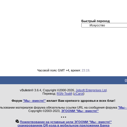
Быстрый переход
Часовой пояс GMT +4, время:
23:19
.
О
vBulletin® 3.6.4, Copyright ©2000-2026,
Jelsoft Enterprises Ltd
.
Перевод:
RSN-TeaM
(
zCarot
)
Форум
"Мы - вместе!"
желает Вам крепкого здоровья и всех благ!
льзовании материалов форума обязательны ссылки URL на сообщения форума
"Мы -
Copyright ©2003-2023,
ЭГООМИ "Мы - вместе!"
* * *
Пожертвование на уставные цели ЭГООМИ "Мы - вместе!"
сканированием QR-кода в мобильном приложении Банка