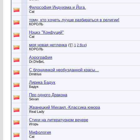
Философия Индуизма и Йога.
Cat
тому, кто хочеть лучше разбираться в религии!
КОРОЛЬ
Нэцкэ "Конфуций"
Cat
моя новая нетленка
(
1
2
Все
)
КОРОЛЬ
Аэрография
Dr.D!e$eL
С блондинкой необузданной красы...
Dmitrius
Лирика Бадук
Бадук
Про одного Дракона
Sevan
Жванецкий Михаил.-Классика юмора
Real Lady
Стихи на литературном вечере
Игорь
Мифология
Cat