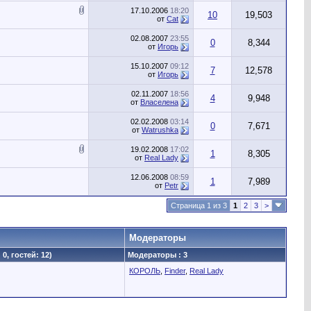
17.10.2006
18:20
10
19,503
от
Cat
02.08.2007
23:55
0
8,344
от
Игорь
15.10.2007
09:12
7
12,578
от
Игорь
02.11.2007
18:56
4
9,948
от
Власелена
02.02.2008
03:14
0
7,671
от
Watrushka
19.02.2008
17:02
1
8,305
от
Real Lady
12.06.2008
08:59
1
7,989
от
Petr
Страница 1 из 3
1
2
3
>
Модераторы
0, гостей: 12)
Модераторы : 3
КОРОЛЬ
,
Finder
,
Real Lady