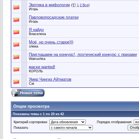
Эротика в мифологии
(
1
2
Все
)
Игорь
Павловопосадские платки
Игорь
Я найду
Власелена
Моё, но очень старое)))
злюка
Приглашаем на конкурс!, поэтический конкурс с призами
Watrushka
маски wanted!
КОРОЛЬ
Умер Чингиз Айтматов
Cat
Опции просмотра
Показаны темы с 1 по 20 из 42
Критерий сортировки
Порядок отображения
Показать