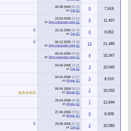
06.08.2004
00:33
0
7,919
от
Cat
23.03.2005
22:26
5
11,407
от
Хрустальная гора
23.10.2005
02:40
0
9,052
от
Cat
06.12.2005
23:48
13
21,485
от
Хрустальная гора
09.03.2006
00:56
4
10,347
от
Хрустальная гора
04.04.2006
13:15
3
10,045
от
Cat
04.04.2006
14:57
3
9,510
от
Игорь
09.04.2006
09:23
2
10,032
от
Sevan
25.04.2006
08:35
7
12,644
от
Игорь
21.06.2006
23:51
0
8,509
от
Игорь
28.08.2006
01:15
2
10,082
от
Cat