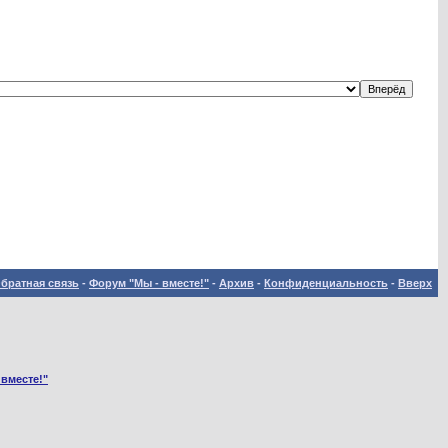
братная связь
-
Форум "Мы - вместе!"
-
Архив
-
Конфиденциальность
-
Вверх
 вместе!"