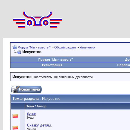
Форум "Мы - вместе!"
>
Общий раздел
>
Увлечения
Искусство
Портал "Мы - вместе"
До
Регистрация
Справк
Искусство
Посетителям, не лишенным духовности...
Темы раздела
: Искусство
Тема
/
Автор
ilyaor
ilyaor
Сказку детям.
Sevan