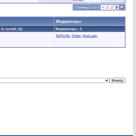
Страница 3 из 3
<
1
2
3
Модераторы
0, гостей: 11)
Модераторы : 3
КОРОЛЬ
,
Finder
,
Real Lady