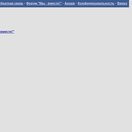
братная связь
-
Форум "Мы - вместе!"
-
Архив
-
Конфиденциальность
-
Вверх
 вместе!"