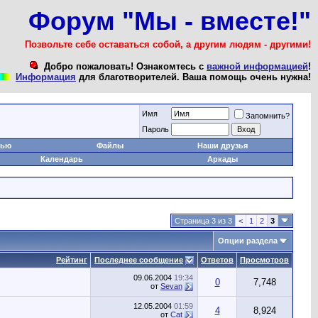
Форум "Мы - вместе!"
Позвольте себе оставаться собой, а другим людям - другими!
Добро пожаловать! Ознакомтесь с
важной информацией
!
Информация
для благотворителей. Ваша помощь очень нужна!
Имя
Запомнить?
Пароль
тью
Файлы
Наши друзья
Календарь
Аркады
Страница 3 из 3
<
1
2
3
Опции раздела
Рейтинг
Последнее сообщение
Ответов
Просмотров
09.06.2004
19:34
0
7,748
от
Sevan
12.05.2004
01:59
4
8,924
от
Cat