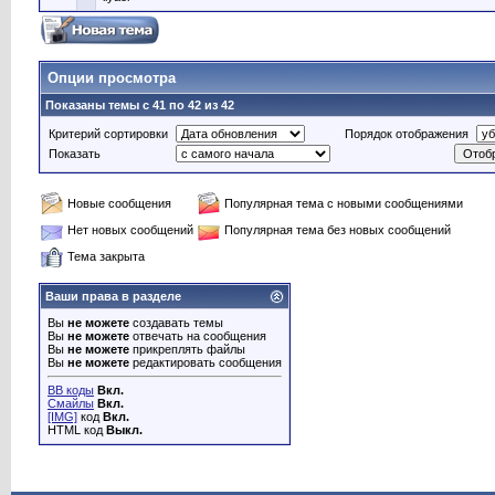
Опции просмотра
Показаны темы с 41 по 42 из 42
Критерий сортировки
Порядок отображения
Показать
Новые сообщения
Популярная тема с новыми сообщениями
Нет новых сообщений
Популярная тема без новых сообщений
Тема закрыта
Ваши права в разделе
Вы
не можете
создавать темы
Вы
не можете
отвечать на сообщения
Вы
не можете
прикреплять файлы
Вы
не можете
редактировать сообщения
BB коды
Вкл.
Смайлы
Вкл.
[IMG]
код
Вкл.
HTML код
Выкл.