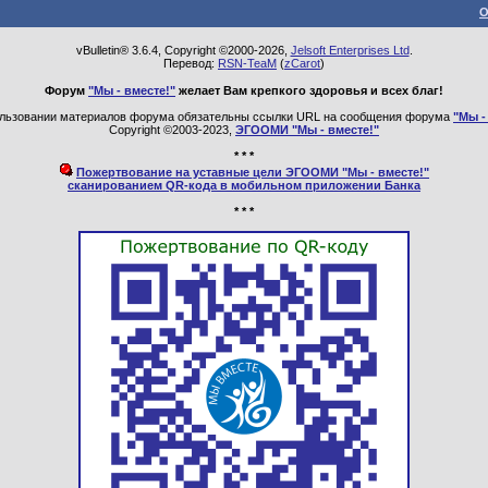
О
vBulletin® 3.6.4, Copyright ©2000-2026,
Jelsoft Enterprises Ltd
.
Перевод:
RSN-TeaM
(
zCarot
)
Форум
"Мы - вместе!"
желает Вам крепкого здоровья и всех благ!
льзовании материалов форума обязательны ссылки URL на сообщения форума
"Мы -
Copyright ©2003-2023,
ЭГООМИ "Мы - вместе!"
* * *
Пожертвование на уставные цели ЭГООМИ "Мы - вместе!"
сканированием QR-кода в мобильном приложении Банка
* * *