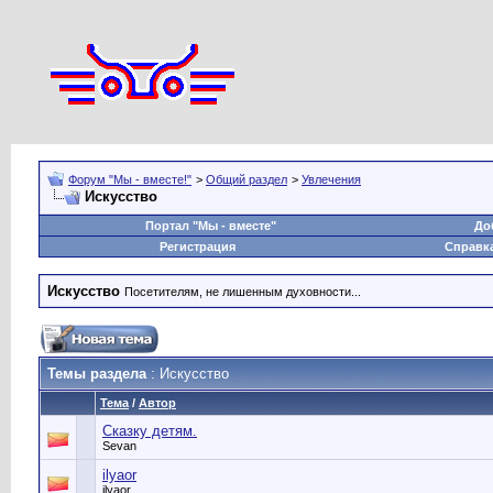
Форум "Мы - вместе!"
>
Общий раздел
>
Увлечения
Искусство
Портал "Мы - вместе"
До
Регистрация
Справк
Искусство
Посетителям, не лишенным духовности...
Темы раздела
: Искусство
Тема
/
Автор
Сказку детям.
Sevan
ilyaor
ilyaor