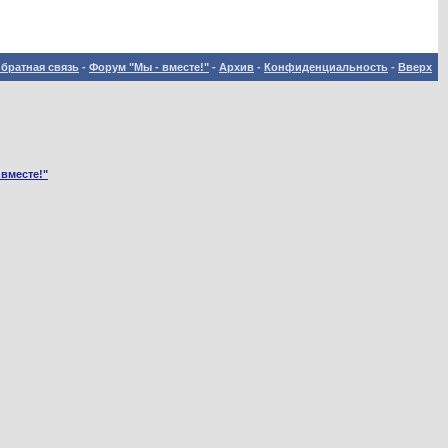
братная связь
-
Форум "Мы - вместе!"
-
Архив
-
Конфиденциальность
-
Вверх
 вместе!"