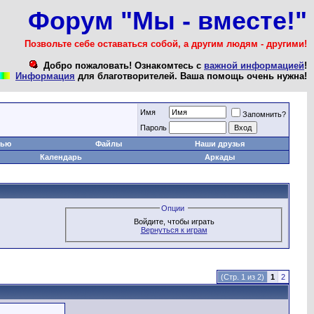
Форум "Мы - вместе!"
Позвольте себе оставаться собой, а другим людям - другими!
Добро пожаловать! Ознакомтесь с
важной информацией
!
Информация
для благотворителей. Ваша помощь очень нужна!
Имя
Запомнить?
Пароль
тью
Файлы
Наши друзья
Календарь
Аркады
Опции
Войдите, чтобы играть
Вернуться к играм
(Стр. 1 из
2)
1
2