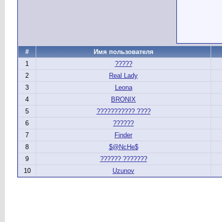
#
Имя пользователя
1
?????
2
Real Lady
3
Leona
4
BRONIX
5
??????????? ????
6
??????
7
Finder
8
$@NcHe$
9
?????? ???????
10
Uzunov