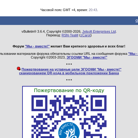
Часовой пояс GMT +4, время:
20:43
.
О
vBulletin® 3.6.4, Copyright ©2000-2026,
Jelsoft Enterprises Ltd
.
Перевод:
RSN-TeaM
(
zCarot
)
Форум
"Мы - вместе!"
желает Вам крепкого здоровья и всех благ!
льзовании материалов форума обязательны ссылки URL на сообщения форума
"Мы -
Copyright ©2003-2023,
ЭГООМИ "Мы - вместе!"
* * *
Пожертвование на уставные цели ЭГООМИ "Мы - вместе!"
сканированием QR-кода в мобильном приложении Банка
* * *