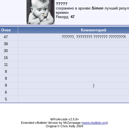
?????
сохранено в архиве
Simon
лучший резул
времен
Рекорд:
47
Очки
Комментарий
47
??????, ???????? ??????? ????????!
38
30
16
11
8
8
8
)
6
5
ibProArcade v2.5.8+
Extended vBulletin-Version by MrZeropage (
www.vbulletin.org
)
Original © Chris Kelly 2004