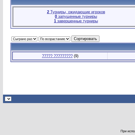
2
Турниры, ожидающие игроков
0
запущенные турниры
1
завершенные турниры
????? ?????????
(9)
При испо