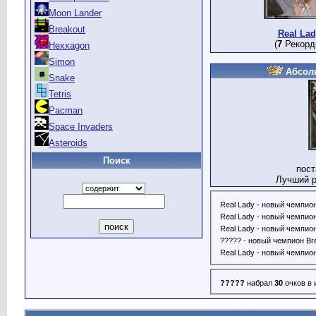
Moon Lander
Breakout
Real Lad
(
7
Рекорд
Hexxagon
Simon
Абсол
Snake
Tetris
Pacman
Space Invaders
Asteroids
Поиск
пос
Лучший р
Real Lady - новый чемпио
Real Lady - новый чемпион
Real Lady - новый чемпион 
????? - новый чемпион Bre
Real Lady - новый чемпио
?????
набрал
30
очков в 