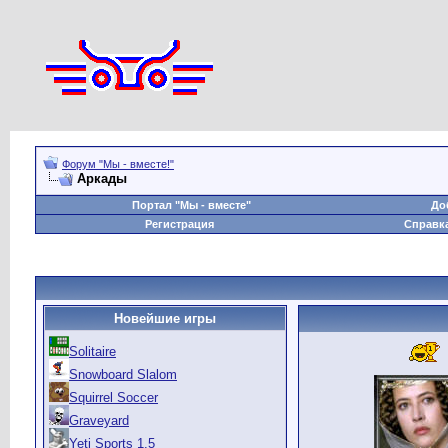
Форум "Мы - вместе!"
Аркады
Портал "Мы - вместе"
До
Регистрация
Справк
Новейшие игры
Solitaire
Snowboard Slalom
Squirrel Soccer
Graveyard
Yeti Sports 1.5