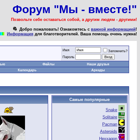
Форум "Мы - вместе!"
Позвольте себе оставаться собой, а другим людям - другими!
Добро пожаловать! Ознакомтесь с
важной информацией
!
Информация
для благотворителей. Ваша помощь очень нужна!
Имя
Запомнить?
Пароль
тью
Файлы
Наши друзья
Календарь
Аркады
Самые популярные
Snake
Solitaire
Pacman
Asteroids
Hexxagon