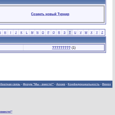
Создать новый Турнир
G
H
I
J
K
L
M
N
O
P
Q
R
S
T
U
V
W
X
Y
Z
?????????
(1)
братная связь
-
Форум "Мы - вместе!"
-
Архив
-
Конфиденциальность
-
Вверх
 вместе!"