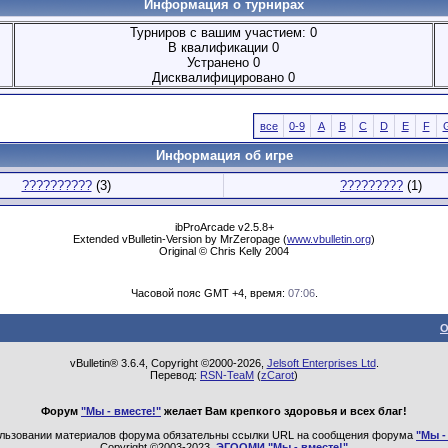
Информация о турнирах
Турниров с вашим участием: 0
В квалификации 0
Устранено 0
Дисквалифицировано 0
все
0-9
A
B
C
D
E
F
Информация об игре
??????????
(3)
?????????
(1)
ibProArcade v2.5.8+
Extended vBulletin-Version by MrZeropage (
www.vbulletin.org
)
Original © Chris Kelly 2004
Часовой пояс GMT +4, время:
07:06
.
О
vBulletin® 3.6.4, Copyright ©2000-2026,
Jelsoft Enterprises Ltd
.
Перевод:
RSN-TeaM
(
zCarot
)
Форум
"Мы - вместе!"
желает Вам крепкого здоровья и всех благ!
льзовании материалов форума обязательны ссылки URL на сообщения форума
"Мы -
Copyright ©2003-2023,
ЭГООМИ "Мы - вместе!"