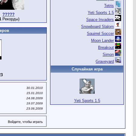
Tetris
Yeti Sports 1.5
?????
1
Рекорды)
Space Invaders
Snowboard Slalom
еров
Squirrel Soccer
Moon Lander
Breakout
Simon
Graveyard
Случайная игра
23
30.01.2010
15.01.2010
24.08.2009
Yeti Sports 1.5
19.07.2009
23.06.2009
Войдите, чтобы играть