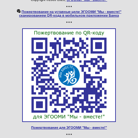
* * *
Пожертвование на уставные цели ЭГООМИ "Мы - вместе!"
сканированием QR-кода в мобильном приложении Банка
* * *
Пожертвование для ЭГООМИ "Мы - вместе!"
* * *