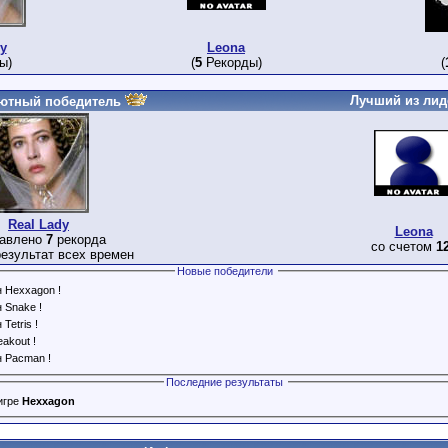
y
Leona
ы)
(
5
Рекорды)
(
Лучший из лид
ютный победитель
Real Lady
Leona
тавлено
7
рекорда
со счетом
1
езультат всех времен
Новые победители
н Hexxagon !
 Snake !
Tetris !
akout !
н Pacman !
Последние результаты
игре
Hexxagon