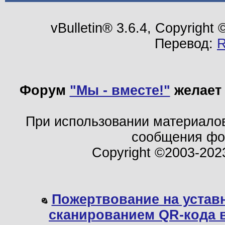
vBulletin® 3.6.4, Copyright
Перевод:
Форум
"Мы - вместе!"
желает 
При использовании материало
сообщения ф
Copyright ©2003-202
Пожертвование на устав
сканированием QR-кода 