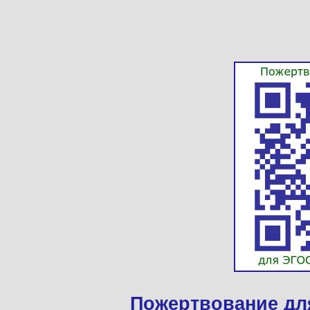
Пожертвование дл