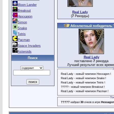
Moon Lander
Breakout
Real Lady
(
7
Рекорды)
Hexxagon
Simon
Абсолютный победитель
Snake
Tetris
Pacman
Space Invaders
Asteroids
Real Lady
Поиск
поставлено
7
рекорда
Лучший результат всех време
Real Lady - новый чемпион Hexxagon !
Real Lady - новый чемпион Snake !
Real Lady - новый чемпион Tetris !
????? - новый чемпион Breakout !
Real Lady - новый чемпион Pacman !
По
?????
набрал
30
очков в игре
Hexxago