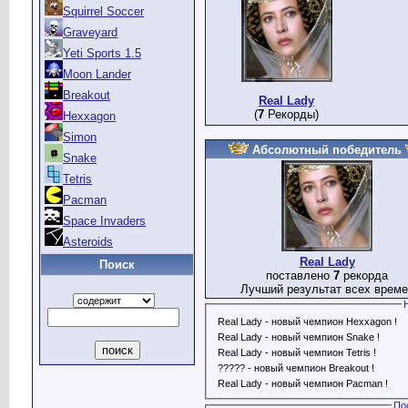
Squirrel Soccer
Graveyard
Yeti Sports 1.5
Moon Lander
Breakout
Real Lady
(
7
Рекорды)
Hexxagon
Simon
Абсолютный победитель
Snake
Tetris
Pacman
Space Invaders
Asteroids
Real Lady
Поиск
поставлено
7
рекорда
Лучший результат всех време
Real Lady - новый чемпион Hexxagon !
Real Lady - новый чемпион Snake !
Real Lady - новый чемпион Tetris !
????? - новый чемпион Breakout !
Real Lady - новый чемпион Pacman !
По