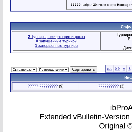
?????
набрал
30
очков в игре
Hexxago
Инфор
Турниро
2
Турниры, ожидающие игроков
В 
0
запущенные турниры
1
завершенные турниры
Диск
все
0-9
A
B
Инф
????? ?????????
(9)
??????????
(3)
ibProA
Extended vBulletin-Version
Original 