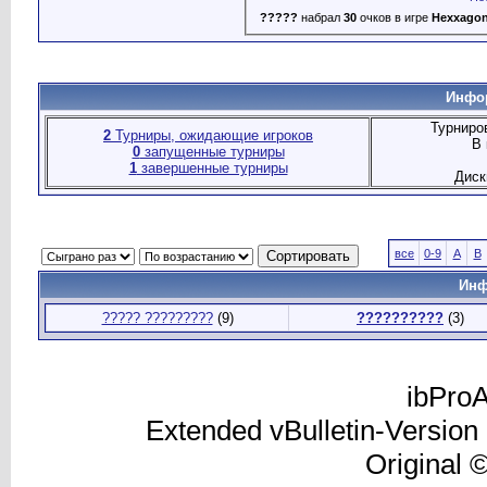
?????
набрал
30
очков в игре
Hexxago
Инфор
Турниро
2
Турниры, ожидающие игроков
В 
0
запущенные турниры
1
завершенные турниры
Диск
все
0-9
A
B
Инф
????? ?????????
(9)
??????????
(3)
ibProA
Extended vBulletin-Version
Original 