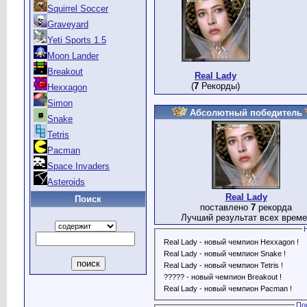
Squirrel Soccer
Graveyard
Yeti Sports 1.5
Moon Lander
Breakout
Real Lady
(
7
Рекорды)
Hexxagon
Simon
Абсолютный победитель
Snake
Tetris
Pacman
Space Invaders
Asteroids
Real Lady
Поиск
поставлено
7
рекорда
Лучший результат всех време
Real Lady - новый чемпион Hexxagon !
Real Lady - новый чемпион Snake !
Real Lady - новый чемпион Tetris !
????? - новый чемпион Breakout !
Real Lady - новый чемпион Pacman !
По