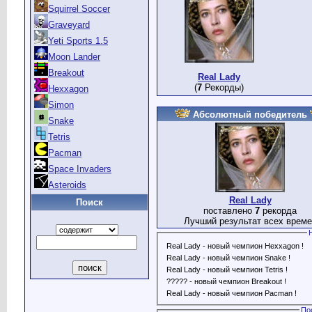
Squirrel Soccer
Graveyard
Yeti Sports 1.5
Moon Lander
Breakout
Real Lady
(
7
Рекорды)
Hexxagon
Simon
Абсолютный победитель
Snake
Tetris
Pacman
Space Invaders
Asteroids
Real Lady
Поиск
поставлено
7
рекорда
Лучший результат всех време
Real Lady - новый чемпион Hexxagon !
Real Lady - новый чемпион Snake !
Real Lady - новый чемпион Tetris !
????? - новый чемпион Breakout !
Real Lady - новый чемпион Pacman !
По