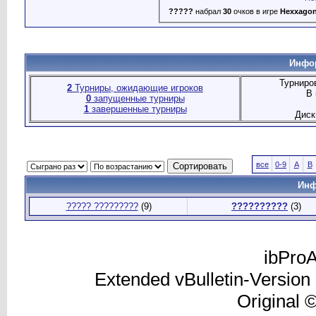
?????
набрал
30
очков в игре
Hexxago
Инфор
Турниро
2
Турниры, ожидающие игроков
В 
0
запущенные турниры
1
завершенные турниры
Диск
все
0-9
A
B
Инф
????? ?????????
(9)
??????????
(3)
ibProA
Extended vBulletin-Version
Original 