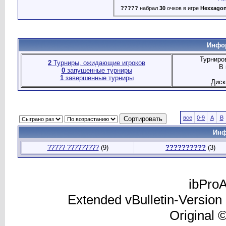
?????
набрал
30
очков в игре
Hexxago
Инфор
Турниро
2
Турниры, ожидающие игроков
В 
0
запущенные турниры
1
завершенные турниры
Диск
все
0-9
A
B
Инф
????? ?????????
(9)
??????????
(3)
ibProA
Extended vBulletin-Version
Original 