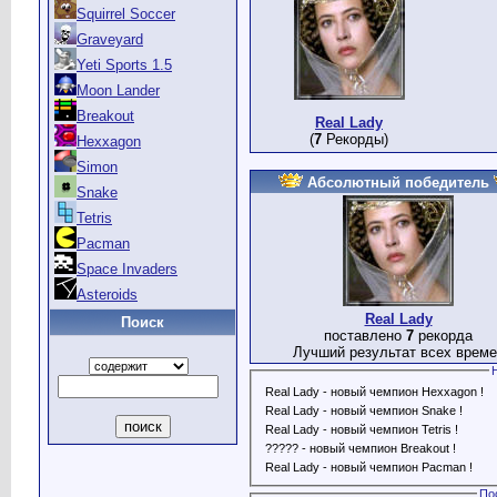
Squirrel Soccer
Graveyard
Yeti Sports 1.5
Moon Lander
Breakout
Real Lady
(
7
Рекорды)
Hexxagon
Simon
Абсолютный победитель
Snake
Tetris
Pacman
Space Invaders
Asteroids
Real Lady
Поиск
поставлено
7
рекорда
Лучший результат всех време
Real Lady - новый чемпион Hexxagon !
Real Lady - новый чемпион Snake !
Real Lady - новый чемпион Tetris !
????? - новый чемпион Breakout !
Real Lady - новый чемпион Pacman !
По