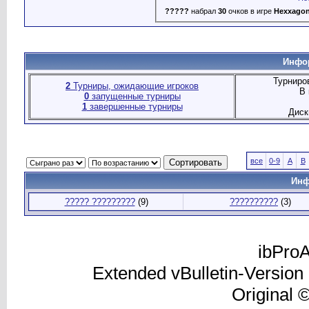
?????
набрал
30
очков в игре
Hexxago
Инфор
Турниро
2
Турниры, ожидающие игроков
В 
0
запущенные турниры
1
завершенные турниры
Диск
все
0-9
A
B
Инф
????? ?????????
(9)
??????????
(3)
ibProA
Extended vBulletin-Version
Original 