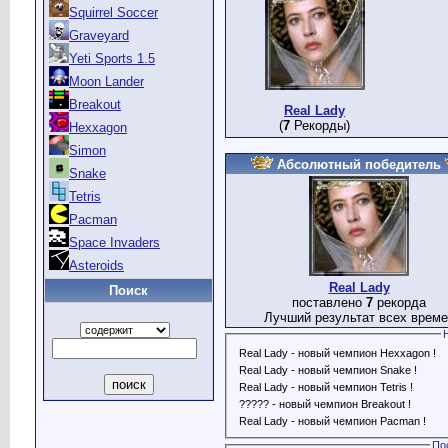
Squirrel Soccer
Graveyard
Yeti Sports 1.5
Moon Lander
Breakout
Real Lady
(
7
Рекорды)
Hexxagon
Simon
Абсолютный победитель
Snake
Tetris
Pacman
Space Invaders
Asteroids
Real Lady
Поиск
поставлено
7
рекорда
Лучший результат всех време
Real Lady - новый чемпион Hexxagon !
Real Lady - новый чемпион Snake !
Real Lady - новый чемпион Tetris !
????? - новый чемпион Breakout !
Real Lady - новый чемпион Pacman !
По