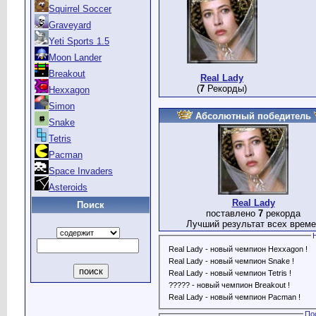
Squirrel Soccer
Graveyard
Yeti Sports 1.5
Moon Lander
Breakout
Real Lady
(
7
Рекорды)
Hexxagon
Simon
Абсолютный победитель
Snake
Tetris
Pacman
Space Invaders
Asteroids
Real Lady
Поиск
поставлено
7
рекорда
Лучший результат всех време
Real Lady - новый чемпион Hexxagon !
Real Lady - новый чемпион Snake !
Real Lady - новый чемпион Tetris !
????? - новый чемпион Breakout !
Real Lady - новый чемпион Pacman !
По