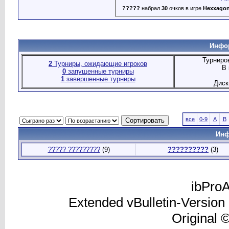
?????
набрал
30
очков в игре
Hexxago
Инфор
Турниро
2
Турниры, ожидающие игроков
В 
0
запущенные турниры
1
завершенные турниры
Диск
все
0-9
A
B
Инф
????? ?????????
(9)
??????????
(3)
ibProA
Extended vBulletin-Version
Original 