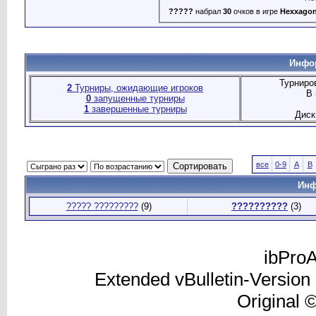
?????
набрал
30
очков в игре
Hexxago
Инфор
Турниро
2
Турниры, ожидающие игроков
В 
0
запущенные турниры
1
завершенные турниры
Диск
все
0-9
A
B
Инф
????? ?????????
(9)
??????????
(3)
ibProA
Extended vBulletin-Version
Original 