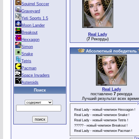
Squirrel Soccer
Graveyard
Yeti Sports 1.5
Moon Lander
Breakout
Real Lady
(
7
Рекорды)
Hexxagon
Simon
Абсолютный победитель
Snake
Tetris
Pacman
Space Invaders
Asteroids
Real Lady
Поиск
поставлено
7
рекорда
Лучший результат всех време
Real Lady - новый чемпион Hexxagon !
Real Lady - новый чемпион Snake !
Real Lady - новый чемпион Tetris !
????? - новый чемпион Breakout !
Real Lady - новый чемпион Pacman !
По