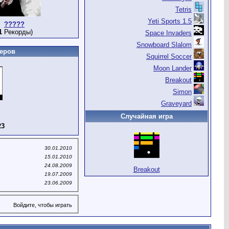
Tetris
Yeti Sports 1.5
?????
1
Рекорды)
Space Invaders
Snowboard Slalom
еров
Squirrel Soccer
Moon Lander
Breakout
Simon
Graveyard
Случайная игра
23
30.01.2010
15.01.2010
24.08.2009
Breakout
19.07.2009
23.06.2009
Войдите, чтобы играть