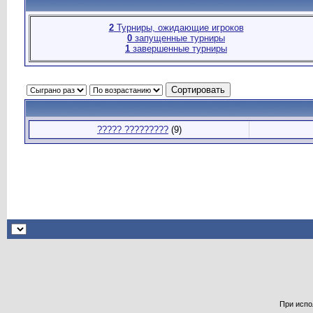
2
Турниры, ожидающие игроков
0
запущенные турниры
1
завершенные турниры
????? ?????????
(9)
При испо