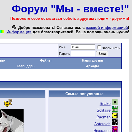
Форум "Мы - вместе!"
Позвольте себе оставаться собой, а другим людям - другими!
Добро пожаловать! Ознакомтесь с
важной информацией
!
Информация
для благотворителей. Ваша помощь очень нужна!
Имя
Запомнить?
Пароль
тью
Файлы
Наши друзья
Календарь
Аркады
Самые популярные
Snake
Solitaire
Pacman
Asteroids
Hexxagon