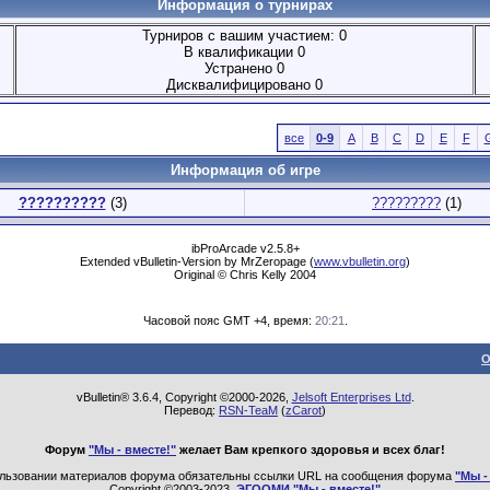
Информация о турнирах
Турниров с вашим участием: 0
В квалификации 0
Устранено 0
Дисквалифицировано 0
все
0-9
A
B
C
D
E
F
Информация об игре
??????????
(3)
?????????
(1)
ibProArcade v2.5.8+
Extended vBulletin-Version by MrZeropage (
www.vbulletin.org
)
Original © Chris Kelly 2004
Часовой пояс GMT +4, время:
20:21
.
О
vBulletin® 3.6.4, Copyright ©2000-2026,
Jelsoft Enterprises Ltd
.
Перевод:
RSN-TeaM
(
zCarot
)
Форум
"Мы - вместе!"
желает Вам крепкого здоровья и всех благ!
льзовании материалов форума обязательны ссылки URL на сообщения форума
"Мы -
Copyright ©2003-2023,
ЭГООМИ "Мы - вместе!"