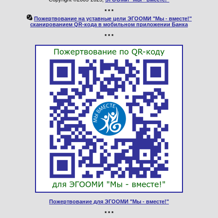
* * *
Пожертвование на уставные цели ЭГООМИ "Мы - вместе!"
сканированием QR-кода в мобильном приложении Банка
* * *
Пожертвование для ЭГООМИ "Мы - вместе!"
* * *