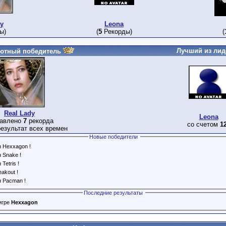
y
Leona
ы)
(
5
Рекорды)
(
Лучший из лид
ютный победитель
Real Lady
Leona
тавлено
7
рекорда
со счетом
1
езультат всех времен
Новые победители
н Hexxagon !
 Snake !
Tetris !
akout !
н Pacman !
Последние результаты
игре
Hexxagon