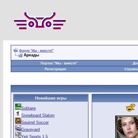
Форум "Мы - вместе!"
Аркады
Портал "Мы - вместе"
До
Регистрация
Справк
Новейшие игры
Solitaire
Snowboard Slalom
Squirrel Soccer
Graveyard
Yeti Sports 1.5