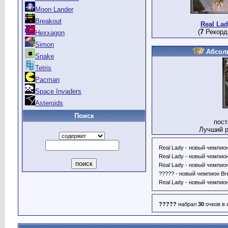
Moon Lander
Breakout
Real Lad
(
7
Рекорд
Hexxagon
Simon
Абсол
Snake
Tetris
Pacman
Space Invaders
Asteroids
Поиск
пос
Лучший р
Real Lady - новый чемпио
Real Lady - новый чемпион
Real Lady - новый чемпион 
????? - новый чемпион Bre
Real Lady - новый чемпио
?????
набрал
30
очков в 