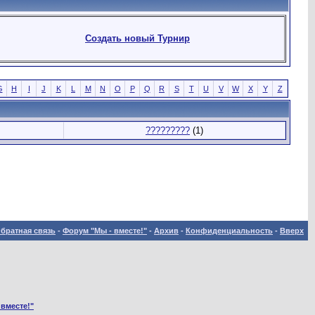
Создать новый Турнир
G
H
I
J
K
L
M
N
O
P
Q
R
S
T
U
V
W
X
Y
Z
?????????
(1)
братная связь
-
Форум "Мы - вместе!"
-
Архив
-
Конфиденциальность
-
Вверх
 вместе!"