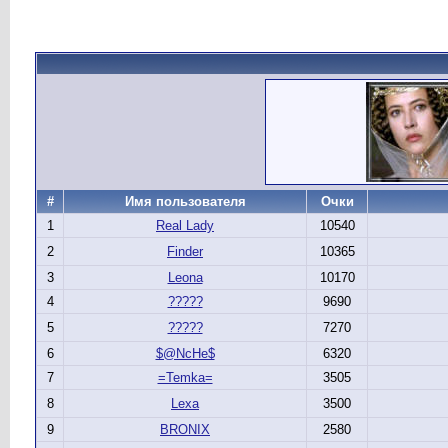
#
Имя пользователя
Очки
1
Real Lady
10540
2
Finder
10365
3
Leona
10170
4
?????
9690
5
?????
7270
6
$@NcHe$
6320
7
=Temka=
3505
8
Lexa
3500
9
BRONIX
2580