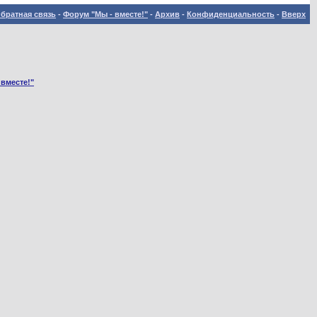
братная связь
-
Форум "Мы - вместе!"
-
Архив
-
Конфиденциальность
-
Вверх
 вместе!"