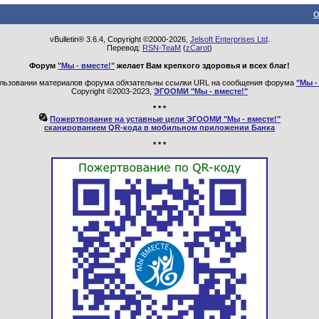
О
vBulletin® 3.6.4, Copyright ©2000-2026,
Jelsoft Enterprises Ltd
.
Перевод:
RSN-TeaM
(
zCarot
)
Форум
"Мы - вместе!"
желает Вам крепкого здоровья и всех благ!
льзовании материалов форума обязательны ссылки URL на сообщения форума
"Мы -
Copyright ©2003-2023,
ЭГООМИ "Мы - вместе!"
* * *
Пожертвование на уставные цели ЭГООМИ "Мы - вместе!"
сканированием QR-кода в мобильном приложении Банка
* * *