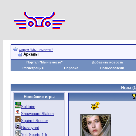
Форум "Мы - вместе!"
Аркады
Портал "Мы - вместе"
Добавить новость
Регистрация
Справка
Пользователи
Игры
(1
Новейшие игры
Solitaire
Snowboard Slalom
Squirrel Soccer
Graveyard
Yeti Sports 1.5