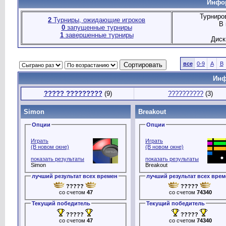
Инфор
Турниро
2
Турниры, ожидающие игроков
В 
0
запущенные турниры
1
завершенные турниры
Диск
все
0-9
A
B
Инф
????? ?????????
(9)
??????????
(3)
Simon
Breakout
Опции
Опции
Играть
Играть
(В новом окне)
(В новом окне)
показать результаты
показать результаты
Simon
Breakout
лучший результат всех времен
лучший результат всех врем
?????
?????
со счетом
47
со счетом
74340
Текущий победитель
Текущий победитель
?????
?????
со счетом
47
со счетом
74340