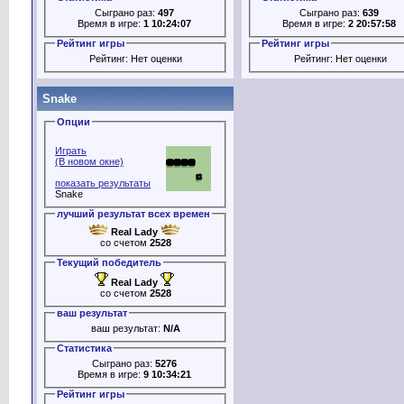
Сыграно раз:
497
Сыграно раз:
639
Время в игре:
1 10:24:07
Время в игре:
2 20:57:58
Рейтинг игры
Рейтинг игры
Рейтинг: Нет оценки
Рейтинг: Нет оценки
Snake
Опции
Играть
(В новом окне)
показать результаты
Snake
лучший результат всех времен
Real Lady
со счетом
2528
Текущий победитель
Real Lady
со счетом
2528
ваш результат
ваш результат:
N/A
Статистика
Сыграно раз:
5276
Время в игре:
9 10:34:21
Рейтинг игры