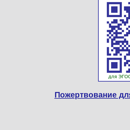
Пожертвование дл