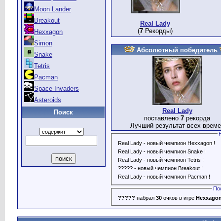
Moon Lander
Breakout
Real Lady
(
7
Рекорды)
Hexxagon
Simon
Абсолютный победитель
Snake
Tetris
Pacman
Space Invaders
Asteroids
Real Lady
Поиск
поставлено
7
рекорда
Лучший результат всех време
Real Lady - новый чемпион Hexxagon !
Real Lady - новый чемпион Snake !
Real Lady - новый чемпион Tetris !
????? - новый чемпион Breakout !
Real Lady - новый чемпион Pacman !
По
?????
набрал
30
очков в игре
Hexxago