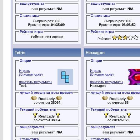
ваш результат
ваш результат
ваш результат:
N/A
ваш результат:
N/A
Статистика
Статистика
Сыграно раз:
155
Сыграно раз:
160
Время в игре:
04:35:09
Время в игре:
06:03:52
Рейтинг игры
Рейтинг игры
Рейтинг: Нет оценки
Рейтинг:
Tetris
Hexxagon
Опции
Опции
Играть
Играть
(В новом окне)
(В новом окне)
показать результаты
показать результаты
Tetris
Hexxagon
лучший результат всех времен
лучший результат всех врем
Real Lady
Real Lady
со счетом
38064
со счетом
58
Текущий победитель
Текущий победитель
Real Lady
Real Lady
со счетом
38064
со счетом
58
ваш результат
ваш результат
ваш результат:
N/A
ваш результат:
N/A
Статистика
Статистика