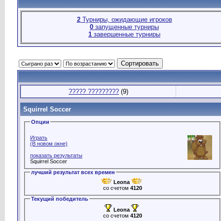
2
Турниры, ожидающие игроков
0
запущенные турниры
1
завершенные турниры
????? ?????????
(9)
Squirrel Soccer
Опции
Играть
(В новом окне)
показать результаты
Squirrel Soccer
лучший результат всех времен
Leona
со счетом
4120
Текущий победитель
Leona
со счетом
4120