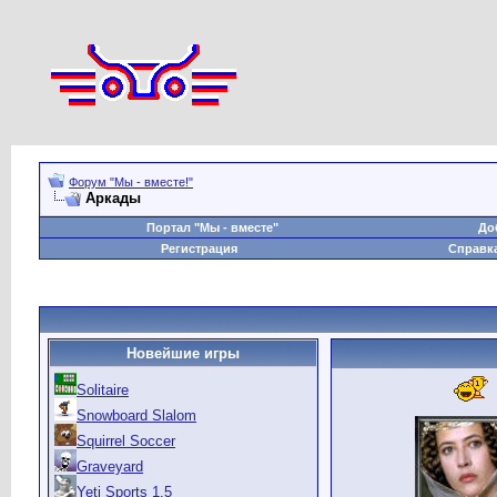
Форум "Мы - вместе!"
Аркады
Портал "Мы - вместе"
До
Регистрация
Справк
Новейшие игры
Solitaire
Snowboard Slalom
Squirrel Soccer
Graveyard
Yeti Sports 1.5