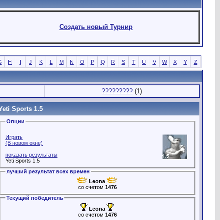
Создать новый Турнир
G
H
I
J
K
L
M
N
O
P
Q
R
S
T
U
V
W
X
Y
Z
?????????
(1)
Yeti Sports 1.5
Опции
Играть
(В новом окне)
показать результаты
Yeti Sports 1.5
лучший результат всех времен
Leona
со счетом
1476
Текущий победитель
Leona
со счетом
1476