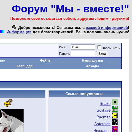
Форум "Мы - вместе!"
Позвольте себе оставаться собой, а другим людям - другими!
Добро пожаловать! Ознакомтесь с
важной информацией
!
Информация
для благотворителей. Ваша помощь очень нужна!
Имя
Запомнить?
Пароль
тью
Файлы
Наши друзья
Календарь
Аркады
Самые популярные
Snake
Solitaire
Pacman
Asteroids
Hexxagon