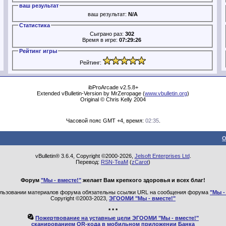
ваш результат
ваш результат:
N/A
Статистика
Сыграно раз:
302
Время в игре:
07:29:26
Рейтинг игры
Рейтинг:
ibProArcade v2.5.8+
Extended vBulletin-Version by MrZeropage (
www.vbulletin.org
)
Original © Chris Kelly 2004
Часовой пояс GMT +4, время:
02:35
.
О
vBulletin® 3.6.4, Copyright ©2000-2026,
Jelsoft Enterprises Ltd
.
Перевод:
RSN-TeaM
(
zCarot
)
Форум
"Мы - вместе!"
желает Вам крепкого здоровья и всех благ!
льзовании материалов форума обязательны ссылки URL на сообщения форума
"Мы -
Copyright ©2003-2023,
ЭГООМИ "Мы - вместе!"
* * *
Пожертвование на уставные цели ЭГООМИ "Мы - вместе!"
сканированием QR-кода в мобильном приложении Банка