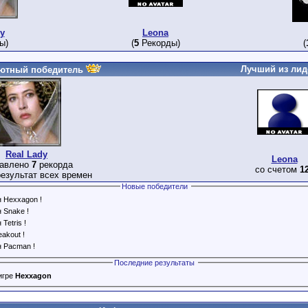
y
Leona
ы)
(
5
Рекорды)
(
Лучший из лид
ютный победитель
Real Lady
Leona
тавлено
7
рекорда
со счетом
1
езультат всех времен
Новые победители
н Hexxagon !
 Snake !
Tetris !
akout !
н Pacman !
Последние результаты
игре
Hexxagon