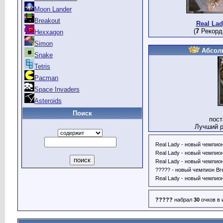
Moon Lander
Breakout
Real Lad
(
7
Рекорд
Hexxagon
Simon
Абсол
Snake
Tetris
Pacman
Space Invaders
Asteroids
Поиск
пос
Лучший р
Real Lady - новый чемпио
Real Lady - новый чемпион
Real Lady - новый чемпион 
????? - новый чемпион Bre
Real Lady - новый чемпио
?????
набрал
30
очков в 