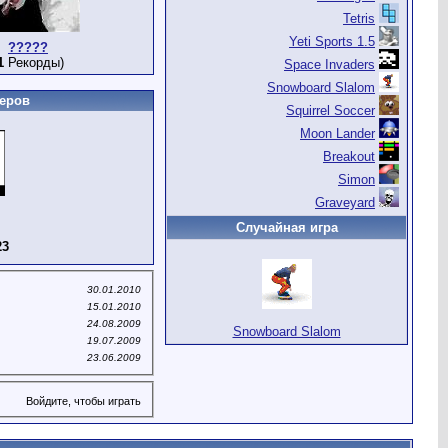
Tetris
Yeti Sports 1.5
?????
1
Рекорды)
Space Invaders
Snowboard Slalom
еров
Squirrel Soccer
Moon Lander
Breakout
Simon
Graveyard
Случайная игра
23
30.01.2010
15.01.2010
24.08.2009
Snowboard Slalom
19.07.2009
23.06.2009
Войдите, чтобы играть