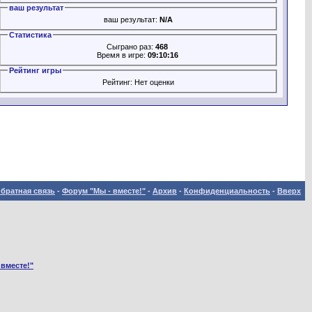
ваш результат
ваш результат:
N/A
Статистика
Сыграно раз:
468
Время в игре:
09:10:16
Рейтинг игры
Рейтинг: Нет оценки
братная связь
-
Форум "Мы - вместе!"
-
Архив
-
Конфиденциальность
-
Вверх
 вместе!"