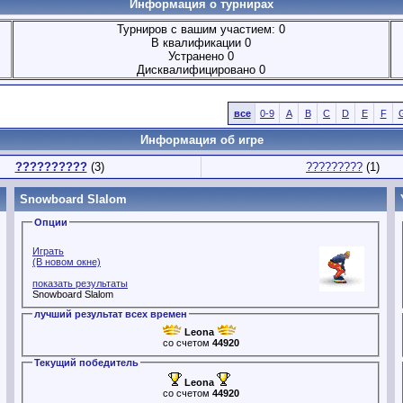
Информация о турнирах
Турниров с вашим участием: 0
В квалификации 0
Устранено 0
Дисквалифицировано 0
все
0-9
A
B
C
D
E
F
Информация об игре
??????????
(3)
?????????
(1)
Snowboard Slalom
Опции
Играть
(В новом окне)
показать результаты
Snowboard Slalom
лучший результат всех времен
Leona
со счетом
44920
Текущий победитель
Leona
со счетом
44920