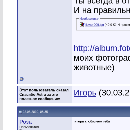
Ты всегда в 
И на правильн
Изображения
flower009.jpg
(49.0 Кб, 4 прос
____________
http://album.f
моих фотограф
животные)
Этот пользователь сказал
Игорь
(30.03.2
Спасибо Astra за это
полезное сообщение:
22.03.2010, 08:35
Роза
игорь с юбилеем тебя
Пользователь