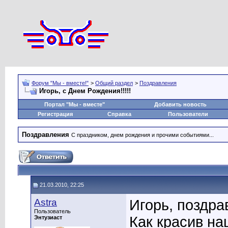
Форум "Мы - вместе!"
>
Общий раздел
>
Поздравления
Игорь, с Днем Рождения!!!!!
Портал "Мы - вместе"
Добавить новость
Регистрация
Справка
Пользователи
Поздравления
С праздником, днем рождения и прочими событиями...
21.03.2010, 22:25
Astra
Игорь, поздр
Пользователь
Как красив на
Энтузиаст