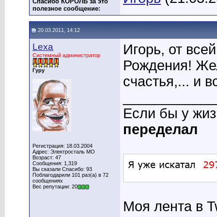
Спасибо КОРОЛЬ за это
полезное сообщение:
20.03.2011, 14:12
Lexa
Игорь, от все
Системный администратор
Рождения! Жел
Гуру
счастья,... и 
____________
Если бы у жи
переделал
Регистрация: 18.03.2004
Адрес: Электросталь МО
Возраст: 47
Сообщения: 1,319
Вы сказали Спасибо: 93
Поблагодарили 101 раз(а) в 72
сообщениях
Вес репутации: 20
Моя лента в T