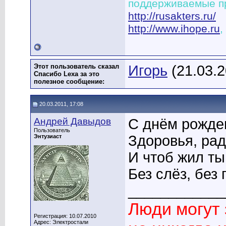
поддерживаемые п
http://rusakters.ru/
http://www.ihope.ru
,
Этот пользователь сказал
Игорь
(21.03.2
Спасибо Lexa за это
полезное сообщение:
20.03.2011, 17:08
Андрей Дaвыдoв
С днём рожде
Пользователь
Здоровья, ра
Энтузиаст
И чтоб жил ты
Без слёз, без 
____________
Люди могут 
Регистрация: 10.07.2010
Адрес: Электростали