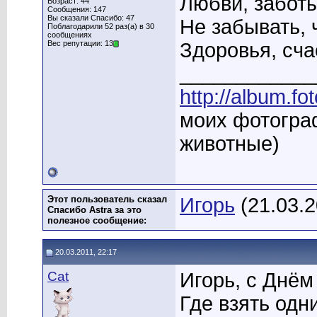
Любви, заботы
Возраст: 44
Сообщения: 147
Вы сказали Спасибо: 47
Не забывать, 
Поблагодарили 52 раз(а) в 30
сообщениях
Вес репутации: 13
Здоровья, сча
____________
http://album.f
моих фотограф
животные)
Этот пользователь сказал
Игорь
(21.03.2
Спасибо Astra за это
полезное сообщение:
20.03.2011, 22:17
Cat
Игорь, с Днём
Где взять одн