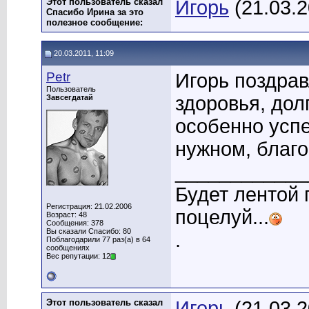
Этот пользователь сказал
Игорь
(21.03.2
Спасибо Ирина за это
полезное сообщение:
20.03.2011, 11:09
Petr
Игорь поздра
Пользователь
здоровья, дол
Завсегдатай
особенно успе
нужном, благо
____________
Будет лентой
Регистрация: 21.02.2006
поцелуй...
Возраст: 48
Сообщения: 378
Вы сказали Спасибо: 80
.
Поблагодарили 77 раз(а) в 64
сообщениях
Вес репутации: 12
Этот пользователь сказал
Игорь
(21.03.2