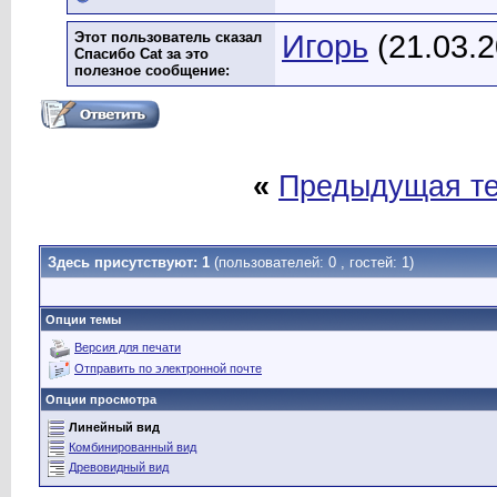
Этот пользователь сказал
Игорь
(21.03.2
Спасибо Cat за это
полезное сообщение:
«
Предыдущая т
Здесь присутствуют: 1
(пользователей: 0 , гостей: 1)
Опции темы
Версия для печати
Отправить по электронной почте
Опции просмотра
Линейный вид
Комбинированный вид
Древовидный вид