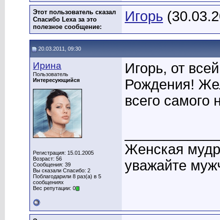
Этот пользователь сказал
Игорь
(30.03.2
Спасибо Lexa за это
полезное сообщение:
20.03.2011, 09:30
Ирина
Игорь, от все
Пользователь
Рождения! Жел
Интересующийся
всего самого 
____________
Женская мудро
Регистрация: 15.01.2005
Возраст: 56
уважайте мужч
Сообщения: 39
Вы сказали Спасибо: 2
Поблагодарили 8 раз(а) в 5
сообщениях
Вес репутации: 0