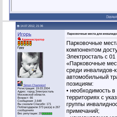
Предыд
14.07.2012, 21:36
Игорь
Парковочные места для инвалид
Администратор
Парковочные мест
Гуру
компонентом досту
Электросталь с 01 
«Парковочные мест
среди инвалидов-
автомобильный тр
позициям:
Simon Champion!
Регистрация: 19.03.2004
• необходимость в
Адрес: город Электросталь
Московской области.
территориях с ука
Возраст: 66
Сообщения: 2,648
группы инвалиднос
Вы сказали Спасибо: 171
Поблагодарили 373 раз(а) в 267
примечаний;
сообщениях
Вес репутации: 20