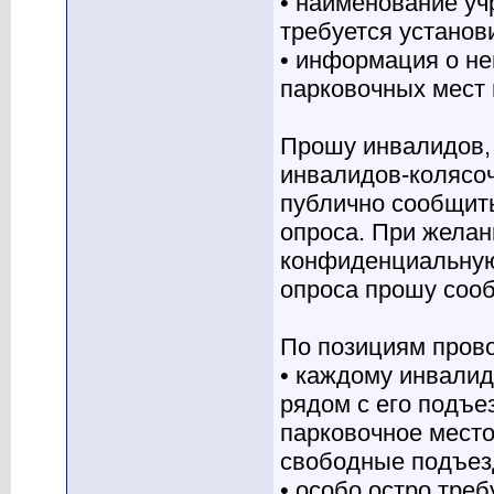
• наименование уч
требуется установ
• информация о н
парковочных мест 
Прошу инвалидов,
инвалидов-колясоч
публично сообщит
опроса. При желан
конфиденциальную
опроса прошу соо
По позициям прово
• каждому инвалид
рядом с его подъе
парковочное место
свободные подъез
• особо остро тре