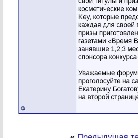
свои титулы и при
косметические комп
Key, которые пред
каждая для своей 
призы приготовле
газетами «Время В
занявшие 1,2,3 ме
спонсора конкурса
Уважаемые форумцы
проголосуйте на с
Екатерину Богатов
на второй страниц
«
Предыдущая т