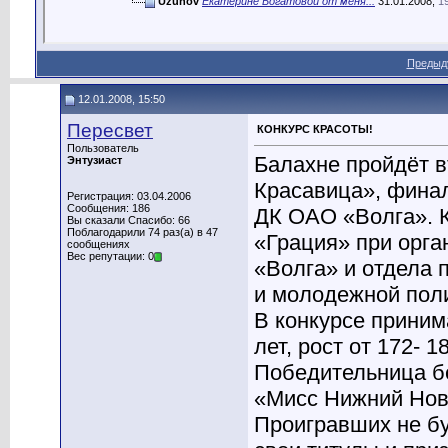
Uzunov
Екатерине Богатовой от меня...
31.01.2008,
1
Предыд
12.01.2008, 15:50
Пересвет
КОНКУРС КРАСОТЫ!
Пользователь
Балахне пройдёт в
Энтузиаст
Красавица», финал
Регистрация: 03.04.2006
Сообщения: 186
ДК ОАО «Волга». 
Вы сказали Спасибо: 66
Поблагодарили 74 раз(а) в 47
«Грация» при орг
сообщениях
Вес репутации: 0
«Волга» и отдела 
и молодежной поли
В конкурсе приним
лет, рост от 172- 1
Победительница бе
«Мисс Нижний Нов
Проигравших не бу