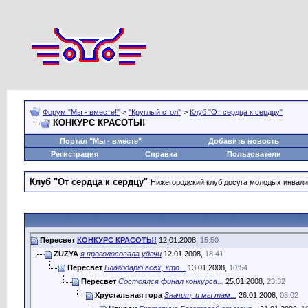
Форум "Мы - вместе!"
>
"Круглый стол"
>
Клуб "От сердца к сердцу"
КОНКУРС КРАСОТЫ!
Портал "Мы - вместе"
Добавить новость
Регистрация
Справка
Пользователи
Клуб "От сердца к сердцу"
Нижегородский клуб досуга молодых инвал
Пересвет
КОНКУРС КРАСОТЫ!
12.01.2008,
15:50
ZUZYA
я проголосовала удачи
12.01.2008,
18:41
Пересвет
Благодарю всех, кто...
13.01.2008,
10:54
Пересвет
Состоялся финал конкурса...
25.01.2008,
23:32
Хрустальная гора
Значит, и мы там...
26.01.2008,
03:02