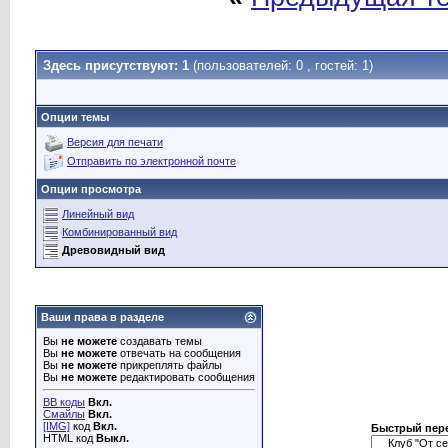
Здесь присутствуют: 1
(пользователей: 0 , гостей: 1)
Опции темы
Версия для печати
Отправить по электронной почте
Опции просмотра
Линейный вид
Комбинированный вид
Древовидный вид
Ваши права в разделе
Вы
не можете
создавать темы
Вы
не можете
отвечать на сообщения
Вы
не можете
прикреплять файлы
Вы
не можете
редактировать сообщения
BB коды
Вкл.
Смайлы
Вкл.
[IMG]
код
Вкл.
Быстрый пер
HTML код
Выкл.