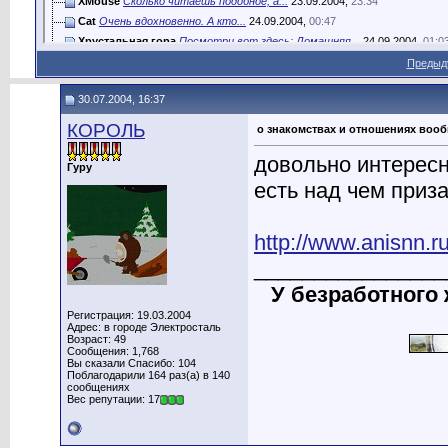
XMouse
Сколько читаешь подобное, а...
23.09.2004,
23:34
Cat
Очень вдохновенно. А кто...
24.09.2004,
00:47
Хрустальная гора
Посмотри вот здесь: Домашняя...
24.09.2004,
01:0
Золушка
Плохое притягивает плохое....
12.10.2004,
01:51
Предыд
Finder
Золушка, поделитесь, как...
14.12.2004,
16:10
30.07.2004, 16:37
Мас258
8) Дамы и господа, надо быть...
17.05.2007,
22:06
Cat
Это как? Поясните. Мой...
17.05.2007,
22:27
КОРОЛЬ
о знакомствах и отношениях воо
Lexa
Думаю, что не основная...
18.05.2007,
09:23
довольно интересн
Дополнительные ответы в подтемах
Гуру
КОРОЛЬ
У вас получается? Завидую!
18.05.2007,
00:29
есть над чем приз
злюка
Совком попахивает... Бери,...
18.05.2007,
13:50
Cat
У мене возник вопрос. Почему,...
18.05.2007,
14:15
http://www.anisnn.
Дополнительные ответы в подтемах
Дополнительные ответы в подтемах
________________
Игорь
Следует заметить, что человек...
19.05.2007,
10:0
У безработного
Cat
Однако, на поднятый мной,...
19.05.2007,
11:44
Регистрация: 19.03.2004
Petr
бери ношу по себе,чтоб не...
18.05.2007,
16:25
Адрес: в городе Электросталь
Возраст: 49
Cat
Петь, а по существу поднятого...
18.05.2007,
16:42
Сообщения: 1,768
Дополнительные ответы в подтемах
Вы сказали Спасибо: 104
Поблагодарили 164 раз(а) в 140
сообщениях
Вес репутации: 17