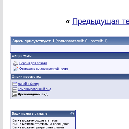
«
Предыдущая т
Здесь присутствуют: 1
(пользователей: 0 , гостей: 1)
Опции темы
Версия для печати
Отправить по электронной почте
Опции просмотра
Линейный вид
Комбинированный вид
Древовидный вид
Ваши права в разделе
Вы
не можете
создавать темы
Вы
не можете
отвечать на сообщения
Вы
не можете
прикреплять файлы